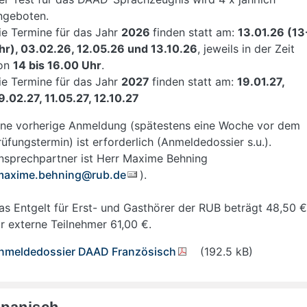
ngeboten.
ie Termine für das Jahr
2026
finden statt am:
13.01.26 (13
hr), 03.02.26, 12.05.26 und 13.10.26
, jeweils in der Zeit
on
14 bis 16.00 Uhr
.
ie Termine für das Jahr
2027
finden statt am:
19.01.27,
9.02.27, 11.05.27, 12.10.27
ine vorherige Anmeldung (spätestens eine Woche vor dem
rüfungstermin) ist erforderlich (Anmeldedossier s.u.).
nsprechpartner ist Herr Maxime Behning
maxime.behning@rub.de
).
as Entgelt für Erst- und Gasthörer der RUB beträgt 48,50 €
ür externe Teilnehmer 61,00 €.
nmeldedossier DAAD Französisch
(192.5 kB)