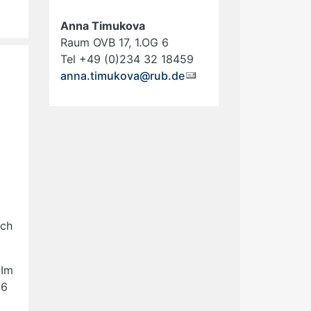
Anna Timukova
Raum OVB 17, 1.OG 6
Tel +49 (0)234 32 18459
anna.timukova@rub.de
ich
 Im
26