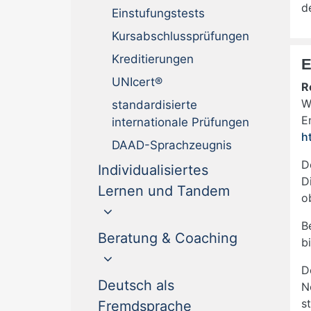
d
Einstufungstests
Kursabschlussprüfungen
Kreditierungen
E
UNIcert®
R
W
standardisierte
E
internationale Prüfungen
h
DAAD-Sprachzeugnis
D
Individualisiertes
D
Lernen und Tandem
o
B
Beratung & Coaching
b
D
Deutsch als
N
s
(current)
Fremdsprache