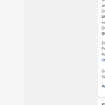
a
D
U
v
D
0
E
P
A
(
D
f
A