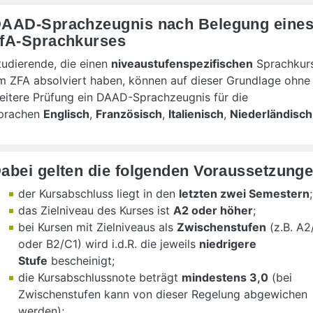
AAD-Sprachzeugnis nach Belegung eine
fA-Sprachkurses
tudierende, die einen
niveaustufenspezifischen
Sprachkur
m ZFA absolviert haben, können auf dieser Grundlage ohne
eitere Prüfung ein DAAD-Sprachzeugnis für die
prachen
Englisch
,
Französisch
,
Italienisch
,
Niederländisch
abei gelten die folgenden Voraussetzunge
der Kursabschluss liegt in den
letzten zwei Semestern
;
das Zielniveau des Kurses ist
A2 oder höher
;
bei Kursen mit Zielniveaus als
Zwischenstufen
(z.B. A2
oder B2/C1) wird i.d.R. die jeweils
niedrigere
Stufe
bescheinigt;
die Kursabschlussnote beträgt
mindestens 3,0
(bei
Zwischenstufen kann von dieser Regelung abgewichen
werden);