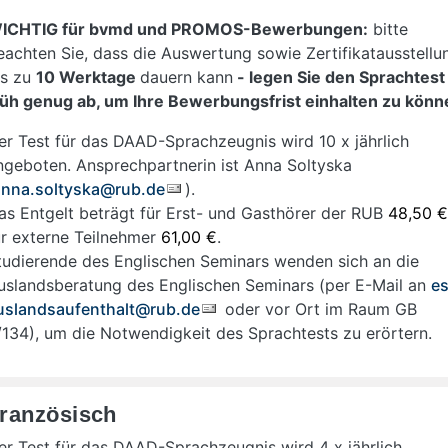
ICHTIG für bvmd und PROMOS-Bewerbungen:
bitte
eachten Sie, dass die Auswertung sowie Zertifikatausstellu
is zu
10 Werktage
dauern kann
- legen Sie den Sprachtest
rüh genug ab, um Ihre Bewerbungsfrist einhalten zu könn
er Test für das DAAD-Sprachzeugnis wird 10 x jährlich
ngeboten. Ansprechpartnerin ist Anna Soltyska
anna.soltyska@rub.de
).
as Entgelt beträgt für Erst- und Gasthörer der RUB
48,50 €
ür externe Teilnehmer
61,00 €
.
tudierende des Englischen Seminars wenden sich an die
uslandsberatung des Englischen Seminars (per E-Mail an
es
uslandsaufenthalt@rub.de
oder vor Ort im Raum GB
/134), um die Notwendigkeit des Sprachtests zu erörtern.
ranzösisch
er Test für das DAAD-Sprachzeugnis wird 4 x jährlich