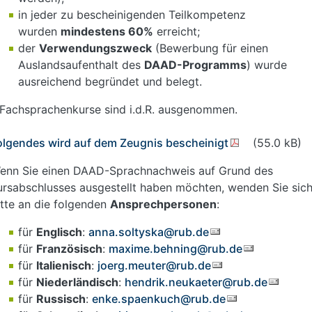
in jeder zu bescheinigenden Teilkompetenz
wurden
mindestens 60%
erreicht;
der
Verwendungszweck
(Bewerbung für einen
Auslandsaufenthalt des
DAAD-Programms
) wurde
ausreichend begründet und belegt.
 Fachsprachenkurse sind i.d.R. ausgenommen.
olgendes wird auf dem Zeugnis bescheinigt
(55.0 kB)
enn Sie einen DAAD-Sprachnachweis auf Grund des
ursabschlusses ausgestellt haben möchten, wenden Sie sic
itte an die folgenden
Ansprechpersonen
:
für
Englisch
:
anna.soltyska@rub.de
für
Französisch
:
maxime.behning@rub.de
für
Italienisch
:
joerg.meuter@rub.de
für
Niederländisch
:
hendrik.neukaeter@rub.de
für
Russisch
:
enke.spaenkuch@rub.de