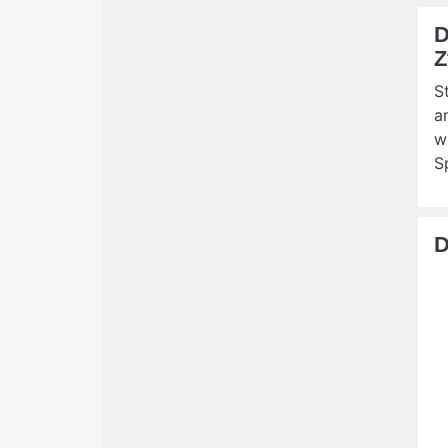
D
Z
S
a
w
S
D