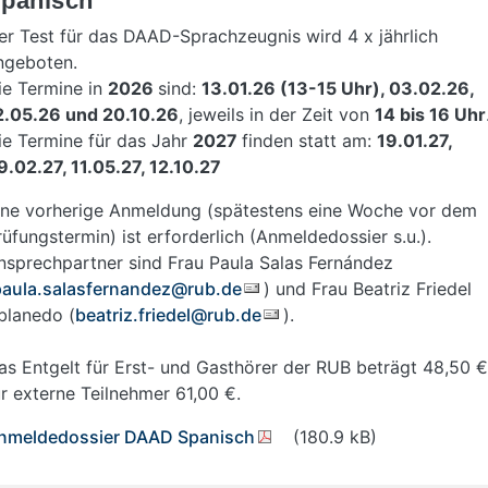
panisch
er Test für das DAAD-Sprachzeugnis wird 4 x jährlich
ngeboten.
ie Termine in
2026
sind:
13.01.26 (13-15 Uhr), 03.02.26,
2.05.26 und 20.10.26
, jeweils in der Zeit von
14 bis 16 Uhr
ie Termine für das Jahr
2027
finden statt am:
19.01.27,
9.02.27, 11.05.27, 12.10.27
ine vorherige Anmeldung (spätestens eine Woche vor dem
rüfungstermin) ist erforderlich (Anmeldedossier s.u.).
nsprechpartner sind Frau Paula Salas Fernández
paula.salasfernandez@rub.de
) und Frau Beatriz Friedel
blanedo (
beatriz.friedel@rub.de
).
as Entgelt für Erst- und Gasthörer der RUB beträgt 48,50 €
ür externe Teilnehmer 61,00 €.
nmeldedossier DAAD Spanisch
(180.9 kB)