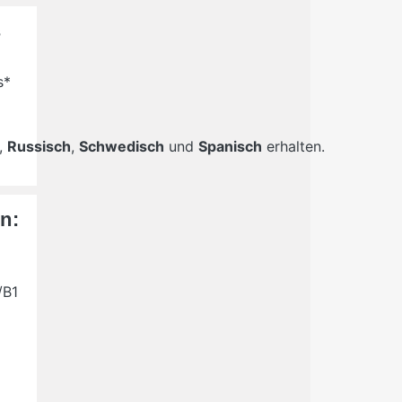
s
s*
,
Russisch
,
Schwedisch
und
Spanisch
erhalten.
n:
/B1