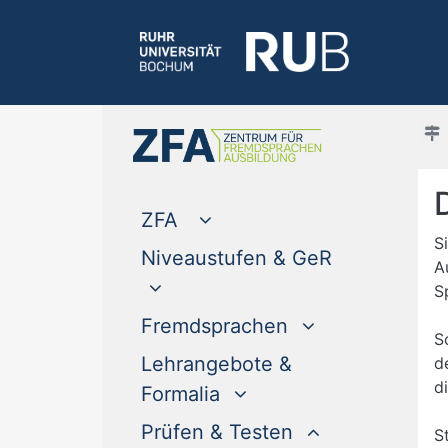
ZFA
S
Niveaustufen & GeR
A
S
Fremdsprachen
S
Lehrangebote &
d
d
Formalia
Prüfen & Testen
S