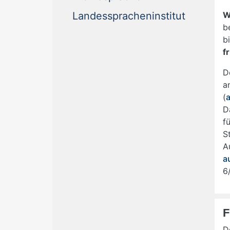
Landesspracheninstitut
W
b
b
f
D
a
(
D
f
S
A
a
6
F
D